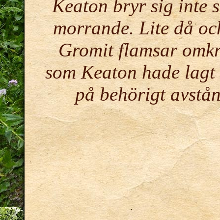
Keaton bryr sig inte
morrande. Lite då oc
Gromit flamsar omkri
som Keaton hade lagt i
på behörigt avstån