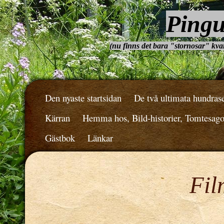
Pingu
(nu finns det bara "stornosar" kvar.
Den nyaste startsidan
De två ultimata hundras
Kärran
Hemma hos, Bild-historier, Tomtesag
Gästbok
Länkar
Fil