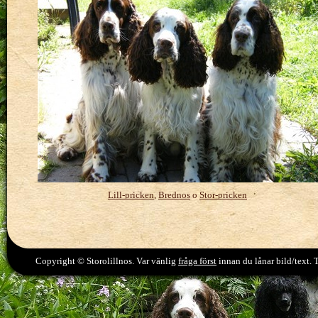
Lill-pricken
,
Brednos
o
Stor-pricken
Copyright © Storolillnos. Var vänlig
fråga först
innan du lånar bild/text. 