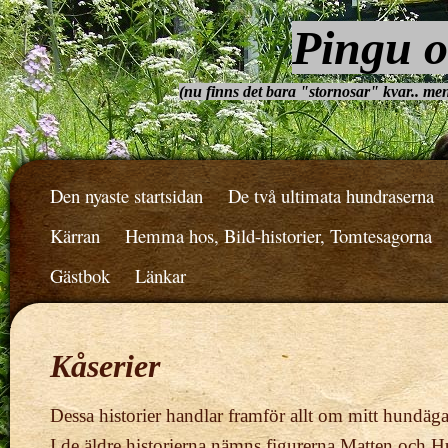
Pingu o
(nu finns det bara "stornosar" kvar.. men 
Den nyaste startsidan
De två ultimata hundraserna
Kärran
Hemma hos, Bild-historier, Tomtesagorna
Gästbok
Länkar
Kåserier
Dessa historier handlar framför allt om mitt hundäg
I de äldre historierna nämns figurerna Matten och H