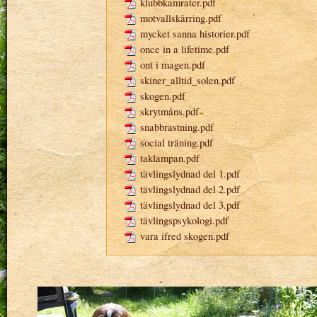
klubbkamrater.pdf
motvallskärring.pdf
mycket sanna historier.pdf
once in a lifetime.pdf
ont i magen.pdf
skiner_alltid_solen.pdf
skogen.pdf
skrytmåns.pdf
snabbrastning.pdf
social träning.pdf
taklampan.pdf
tävlingslydnad del 1.pdf
tävlingslydnad del 2.pdf
tävlingslydnad del 3.pdf
tävlingspsykologi.pdf
vara ifred skogen.pdf