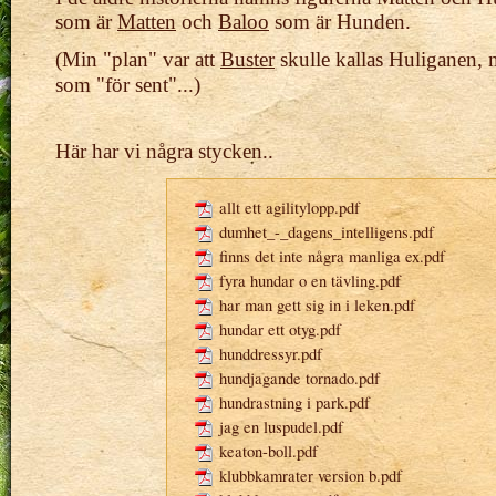
som är
Matten
och
Baloo
som är Hunden.
(Min "plan" var att
Buster
skulle kallas Huliganen, 
som "för sent"...
)
Här har vi några stycken..
allt ett agilitylopp.pdf
dumhet_-_dagens_intelligens.pdf
finns det inte några manliga ex.pdf
fyra hundar o en tävling.pdf
har man gett sig in i leken.pdf
hundar ett otyg.pdf
hunddressyr.pdf
hundjagande tornado.pdf
hundrastning i park.pdf
jag en luspudel.pdf
keaton-boll.pdf
klubbkamrater version b.pdf