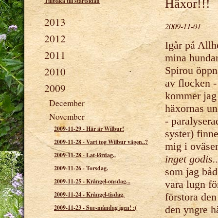
Tillbaka till startsidan
Häxor!!!
2013
2009-11-01
2012
Igår på All
2011
mina hundar.
Spirou öppna
2010
av flocken -
2009
kommer jag
December
häxornas und
November
- paralysera
2009-11-29
-
Här är Wilbur!
syster) finn
2009-11-28
-
Vart tog Wilbur vägen..?
mig i oväse
2009-11-28
-
Lat-lördag..
inget godis..
2009-11-26
-
Torsdag.
som jag båd
2009-11-25
-
Krångel-onsdag...
vara lugn fö
2009-11-24
-
Krångel-tisdag.
förstora den
den yngre h
2009-11-23
-
Sur-måndag igen! :(