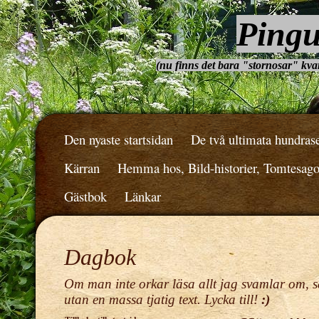
Pingu
(nu finns det bara "stornosar" kvar.
Den nyaste startsidan
De två ultimata hundras
Kärran
Hemma hos, Bild-historier, Tomtesag
Gästbok
Länkar
Dagbok
Om man inte orkar läsa allt jag svamlar om, s
utan en massa tjatig text. Lycka till!
:)