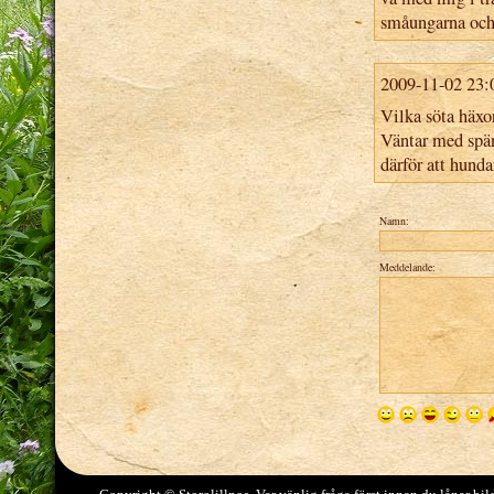
småungarna och
2009-11-02 23:
Vilka söta häxo
Väntar med spänn
därför att hunda
Namn:
Meddelande: