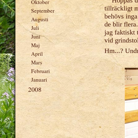
Hoppas de i
Oktober
tillräckligt
September
behövs inga 
Augusti
de blir fler
Juli
jag faktiskt
Juni
vid grindsto
Maj
Hm...? Undra
April
Mars
Februari
Januari
2008