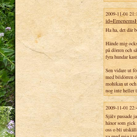
2009-11-01 21:
id=Emenems
Ha ha, det där 
Hände mig ocks
på dörren och s
fyra hundar kast
Sen vidare ut fö
med bildörren öp
mohikan ut och
nog inte heller 
2009-11-01 22:
Själv passade ja
häxor som gick f
oss o bli utskäl
va med mig i trä