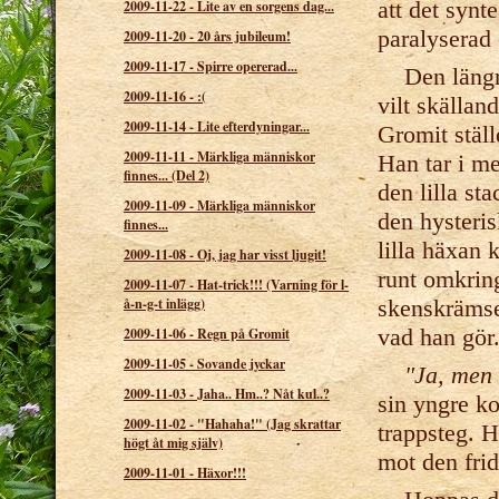
att det synte
2009-11-22
-
Lite av en sorgens dag...
paralyserad 
2009-11-20
-
20 års jubileum!
2009-11-17
-
Spirre opererad...
Den längre 
2009-11-16
-
:(
vilt skällan
2009-11-14
-
Lite efterdyningar...
Gromit ställ
2009-11-11
-
Märkliga människor
Han tar i m
finnes... (Del 2)
den lilla st
2009-11-09
-
Märkliga människor
den hysteris
finnes...
lilla häxan
2009-11-08
-
Oj, jag har visst ljugit!
runt omkring
2009-11-07
-
Hat-trick!!! (Varning för l-
skenskrämsel
å-n-g-t inlägg)
vad han gör
2009-11-06
-
Regn på Gromit
2009-11-05
-
Sovande jyckar
"Ja, men 
2009-11-03
-
Jaha.. Hm..? Nåt kul..?
sin yngre ko
2009-11-02
-
"Hahaha!" (Jag skrattar
trappsteg. H
högt åt mig själv)
mot den frid
2009-11-01
-
Häxor!!!