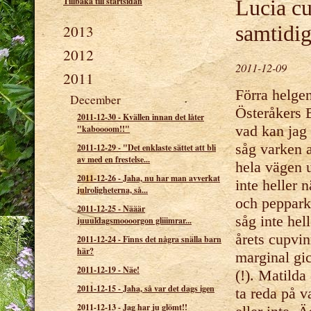
Tillbaka till startsidan
Lucia cu
2013
samtidig
2012
2011-12-09
2011
Förra helge
December
Österåkers B
2011-12-30
-
Kvällen innan det låter
vad kan jag 
"kaboooom!!"
såg varken a
2011-12-29
-
"Det enklaste sättet att bli
av med en frestelse...
hela vägen u
2011-12-26
-
Jaha, nu har man avverkat
inte heller 
julroligheterna, så...
och peppark
2011-12-25
-
Nääär
såg inte he
juuuldagsmoooorgon gliiimrar...
årets cupvin
2011-12-24
-
Finns det några snälla barn
här?
marginal gic
2011-12-19
-
Näe!
(!). Matild
2011-12-15
-
Jaha, så var det dags igen
ta reda på v
2011-12-13
-
Jag har ju glömt!!