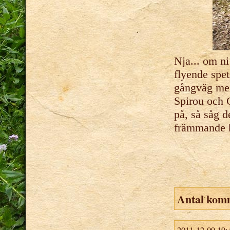
Nja... om ni
flyende spet
gångväg mel
Spirou och G
på, så såg d
främmande 
Antal kom
2011-12-09 19: