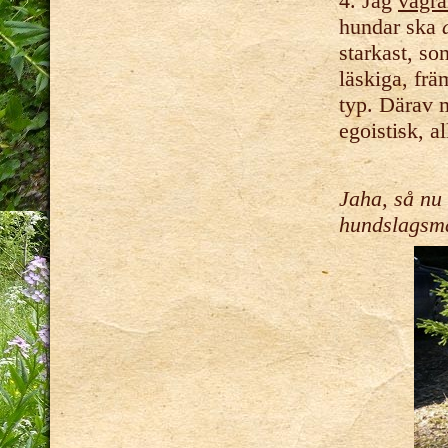
4. Jag
vägra
hundar ska
starkast, s
läskiga, fr
typ. Därav m
egoistisk, a
Jaha, så nu 
hundslagsmå