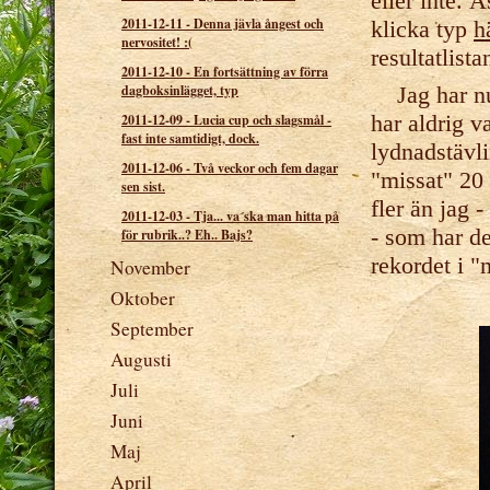
eller inte. Ä
2011-12-11
-
Denna jävla ångest och
klicka typ
h
nervositet! :(
resultatlist
2011-12-10
-
En fortsättning av förra
Jag har nu
dagboksinlägget, typ
har aldrig v
2011-12-09
-
Lucia cup och slagsmål -
fast inte samtidigt, dock.
lydnadstävl
2011-12-06
-
Två veckor och fem dagar
"missat" 20
sen sist.
fler än jag 
2011-12-03
-
Tja... va´ska man hitta på
- som har d
för rubrik..? Eh.. Bajs?
rekordet i 
November
Oktober
September
Augusti
Juli
Juni
Maj
April