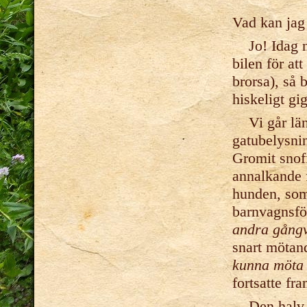
Vad kan jag
Jo! Idag nä
bilen för a
brorsa), så 
hiskeligt gi
Vi går läng
gatubelysnin
Gromit snoff
annalkande 
hunden, som 
barnvagnsfö
andra gångv
snart mötan
kunna möta 
fortsatte fra
Den halv-li