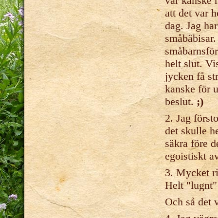
var kanske h
att det var 
dag. Jag har 
småbäbisar. 
småbarnsför
helt slut. Vi
jycken få st
kanske för u
beslut.
;)
2. Jag först
det skulle h
säkra före d
egoistiskt a
3. Mycket ri
Helt "lugnt" 
Och så det v