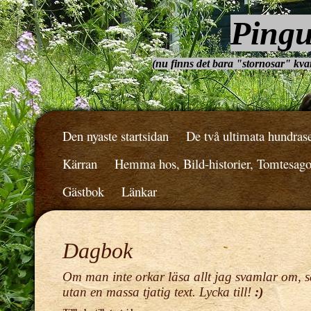
Pingu
(nu finns det bara "stornosar" kvar.
Den nyaste startsidan
De två ultimata hundras
Kärran
Hemma hos, Bild-historier, Tomtesag
Gästbok
Länkar
Dagbok
Om man inte orkar läsa allt jag svamlar om, s
utan en massa tjatig text. Lycka till!
:)