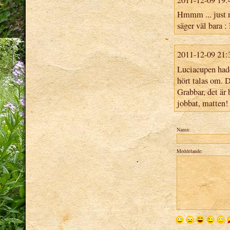
Hmmm ... just n
säger väl bara 
2011-12-09 21:
Luciacupen hade
hört talas om. D
Grabbar, det är 
jobbat, matten!
Namn:
Meddelande: