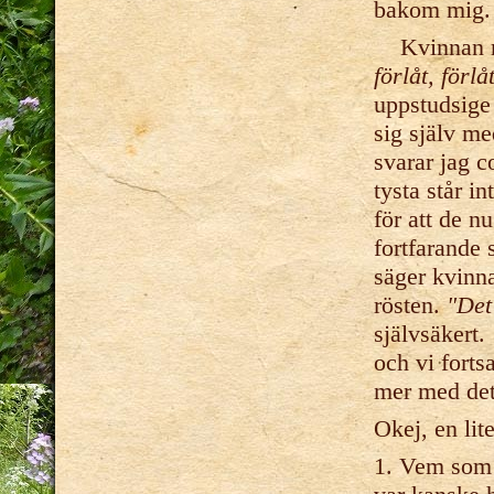
bakom mig.
Kvinnan me
förlåt, förlå
uppstudsige
sig själv m
svarar jag 
tysta står i
för att de n
fortfarande 
säger kvinna
rösten.
"Det
självsäkert.
och vi forts
mer med det
Okej, en lit
1. Vem som 