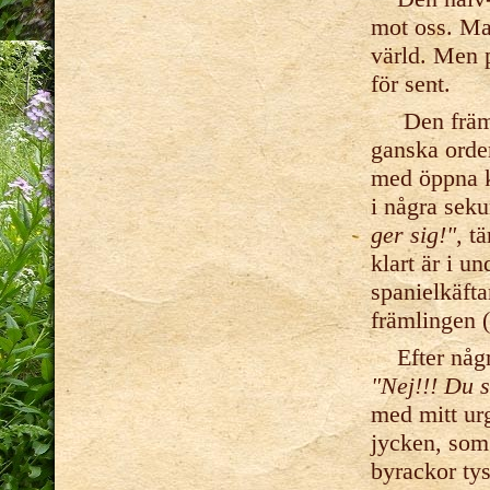
mot oss. Mat
värld. Men p
för sent.
Den främma
ganska orden
med öppna käf
i några sek
ger sig!"
, t
klart är i u
spanielkäfta
främlingen 
Efter några
"Nej!!! Du 
med mitt ur
jycken, som 
byrackor tys