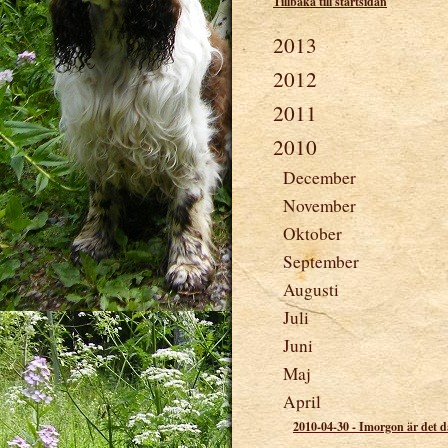
Tillbaka till startsidan
2013
2012
2011
2010
December
November
Oktober
September
Augusti
Juli
Juni
Maj
April
2010-04-30
-
Imorgon är det da