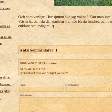
gs...
kul - men
Och som vanligt: Hur sjutton ska jag vakna? Kan man inte ba
Västerås, och stå där startklar framför första hindret, och 
enklare och roligare.
:)
ättre än
är nu på
en
Antal kommentarer:
1
-
Louise
2010-04-30 12:31:33
Åh va kul. Ja vill oxå....
Lycka till och visa vart "skåpet ska stå"!!
 sätta...
 kanske..
Namn:
E-postadress:
r epilog,
Meddelande: