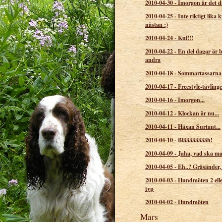
2010-04-30
-
Imorgon är det da
2010-04-25
-
Inte riktigt lika 
nästan :)
2010-04-24
-
Kul!!!
2010-04-22
-
En del dagar är b
andra
2010-04-18
-
Sommartassarna 
2010-04-17
-
Freestyle-tävling
2010-04-16
-
Imorgon...
2010-04-12
-
Klockan är nu...
2010-04-11
-
Häxan Surtant...
2010-04-10
-
Blääääääääh!
2010-04-09
-
Jaha, vad ska man
2010-04-05
-
Eh..? Gräsänder,
2010-04-03
-
Hundmöten 2 elle
typ
2010-04-02
-
Hundmöten
Mars