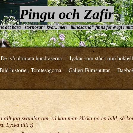
Pingu och Zafir
ns det bara "stornosar" kvar.. men "lillnosarna" finns för evigt i mitt
De två ultimata hundraserna
Jyckar som står i min bokhyll
ild-historier, Tomtesagorna
Galleri Filmsnuttar
Dagbo
 allt jag svamlar om, så kan man klicka på en bild, så k
t. Lycka till!
:)