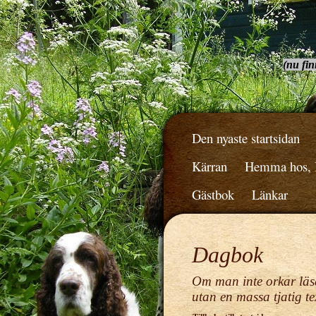
(nu fin
Den nyaste startsidan
Kärran
Hemma hos, B
Gästbok
Länkar
Dagbok
Om man inte orkar läsa
utan en massa tjatig tex