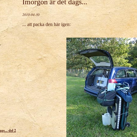
Imorgon är det dags...
2010-04-30
... att packa den här igen:
gs... del 2