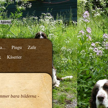
 hjärta)
a...
Pingu
Zafir
k
Kåserier
ommer bara bilderna -