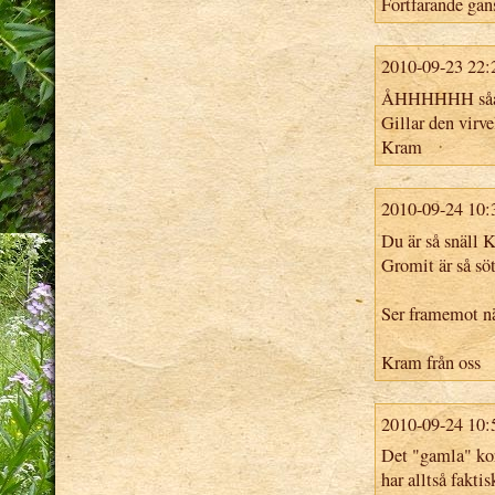
Fortfarande gan
2010-09-23 22:
ÅHHHHHH såå
Gillar den virv
Kram
2010-09-24 10:
Du är så snäll 
Gromit är så söt
Ser framemot näs
Kram från oss
2010-09-24 10:
Det "gamla" kor
har alltså fakti