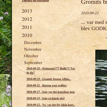
Tillbaka till startsidan
Gromits br
2013
2010-09-23
2012
... var med 
2011
blev GOD
2010
December
November
Oktober
September
2010-09-25
-
Strängnäs??? Hallå?!! Var
är du?
2010-09-23
-
Gromits brorsa Albin...
2010-09-21
-
Kärran goes politics
2010-09-17
-
Igår var det kursdags igen
2010-09-15
-
Igår så hände det!
2010-09-12
-
Va´ var det för jäkla kurs..