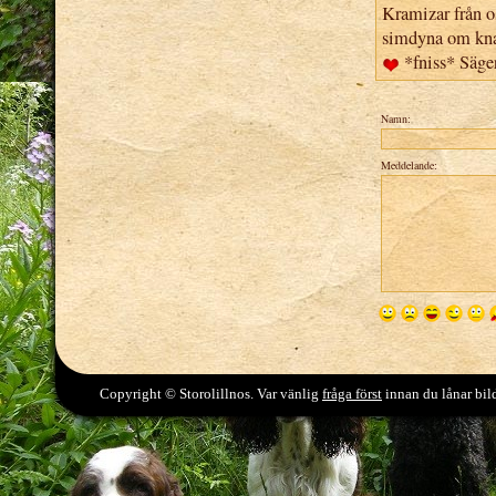
Kramizar från os
simdyna om knap
*fniss* Säger
Namn:
Meddelande:
Copyright © Storolillnos. Var vänlig
fråga först
innan du lånar bild