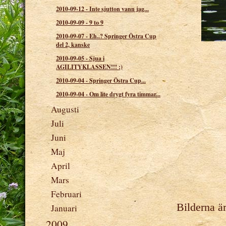
2010-09-12
-
Inte sjutton vann jag...
2010-09-09
-
9 to 9
2010-09-07
-
Eh..? Springer Östra Cup
del 2, kanske
2010-09-05
-
Sjua i
AGILITYKLASSEN!!! :)
2010-09-04
-
Springer Östra Cup...
2010-09-04
-
Om lite drygt fyra timmar...
Augusti
Juli
Juni
Maj
April
Mars
Februari
Bilderna är
Januari
2009