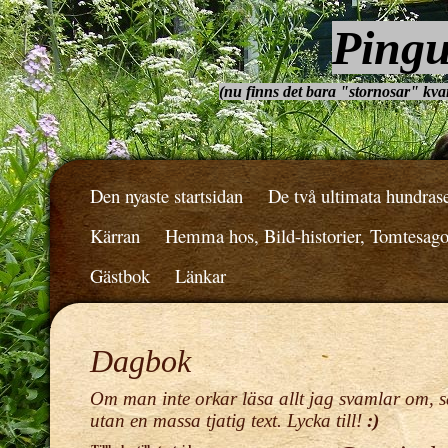
Pingu
(nu finns det bara "stornosar" kvar.
Den nyaste startsidan
De två ultimata hundras
Kärran
Hemma hos, Bild-historier, Tomtesag
Gästbok
Länkar
Dagbok
Om man inte orkar läsa allt jag svamlar om, s
utan en massa tjatig text. Lycka till!
:)