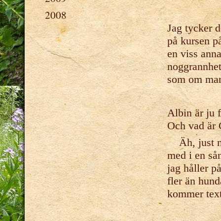
2008
Jag tycker d
på kursen p
en viss anna
noggrannhet 
som om man 
Albin är ju 
Och vad är 
Äh, just nu
med i en sån
jag håller på
fler än hun
kommer text