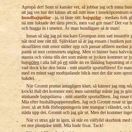
Apropå det! Som ni kanske vet, så jobbar jag och mina hund
att jag vet hur det känns att stå mitt inne i inneköpcentrum
hundbajspölar
- ja, ni läste rätt:
bajs
pölar
- medans folk gl
nä inte luktade det tårta precis, men vad gör man? Det var 
och hugga in i smeten. Är man hundägare så är man!
Innan så såg jag på stackars Grompan som satt innanför g
nåt stod inte rätt till. Självklart så är jag ensam i butiken ju
skoaffären mitt emot ställer upp och passar affären medan 
panik ut mot centrumets utgång. Men vi hinner bara halvväg
stanna och vänta tills det som måste ur jycken kommer ur jyc
bajs
pölen
i alla fall på
ett
ställe än en låååång bajssträng ut
vad dock icke den bästa - mitt utanför sportaffären! En ma
med en minst sagt motbjudande blick mot det där som spruta
bakdel.
När Gromit pruttat antagligen klart, så känner jag mig
nå
kvickt ifall det kommer mer, men samtidigt måste jag ju göra 
stinkande bajspölarna - mitt utanför sportaffären. Jag rusar til
Mia efter hushållspappersrullen. Jag och Gromit rusar ut ig
över, så att folk förhoppningsvis inte trampar i eländet, och 
städa upp det. Gromit och jag går ut. Men det kommer inge
När vi strax går in igen, så står en välfylld skurhink me
en stor plastpåse intill. Mia hade fixat. Tack!