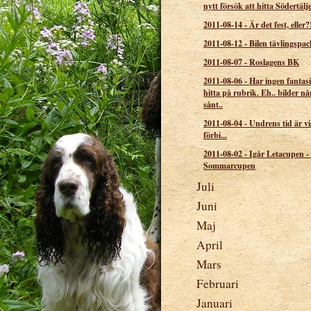
nytt försök att hitta Södertäl
2011-08-14
-
Är det fest, eller?
2011-08-12
-
Bilen tävlingspa
2011-08-07
-
Roslagens BK
2011-08-06
-
Har ingen fantasi 
hitta på rubrik. Eh.. bilder nå
sånt..
2011-08-04
-
Undrens tid är vi
förbi...
2011-08-02
-
Igår Letacupen -
Sommarcupen
Juli
Juni
Maj
April
Mars
Februari
Januari