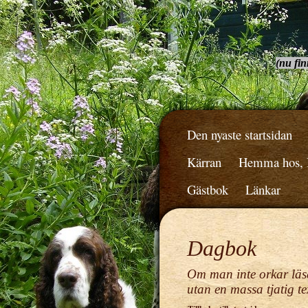
(nu fin
Den nyaste startsidan
Kärran
Hemma hos, B
Gästbok
Länkar
Dagbok
Om man inte orkar läsa
utan en massa tjatig tex