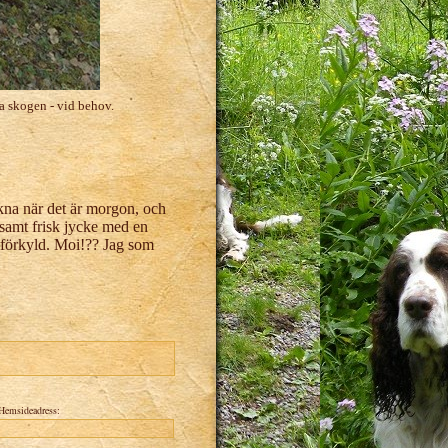
a skogen - vid behov.
kna när det är morgon, och
 samt frisk jycke med en
it förkyld. Moi!?? Jag som
Hemsideadress: