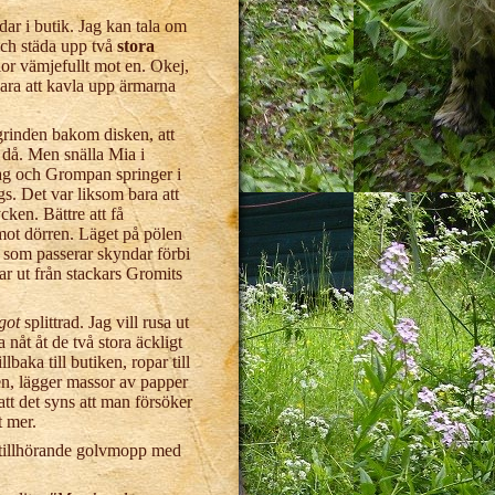
ar i butik. Jag kan tala om
 och städa upp två
stora
or vämjefullt mot en. Okej,
bara att kavla upp ärmarna
rinden bakom disken, att
st då. Men snälla Mia i
jag och Grompan springer i
s. Det var liksom bara att
ken. Bättre att få
 mot dörren. Läget på pölen
n som passerar skyndar förbi
r ut från stackars Gromits
got
splittrad. Jag vill rusa ut
nåt åt de två stora äckligt
lbaka till butiken, ropar till
en, lägger massor av papper
att det syns att man försöker
t mer.
d tillhörande golvmopp med