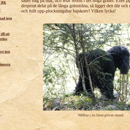
sätter mig på huk, och letar febrilt i det höga gräset. Efter 
je BK
desperat delat på de långa grässtråna, så ligger den där och n
!
och fullt upp-plockningsbar bajskorv! Vilken lycka!
ckad igen
till att
nting
sst inte
 imorrn
Wilbur i en liten privat stund.