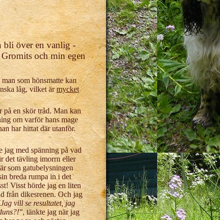
bli över en vanlig -
r Gromits och min egen
ig man som hönsmatte kan
anska låg, vilket är
mycket
r på en skör tråd. Man kan
 aning om varför hans mage
an har hittat där utanför.
ade jag med spänning på vad
r det tävling imorrn eller
t där som gatubelysningen
in breda rumpa in i det
t! Visst hörde jag en liten
tad från dikesrenen. Och jag
Jag vill se resultatet, jag
 duns?!"
, tänkte jag när jag