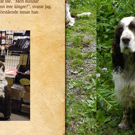
r lite.
"Men hundar
nn inte längre!"
, svarar jag.
e förstående innan han