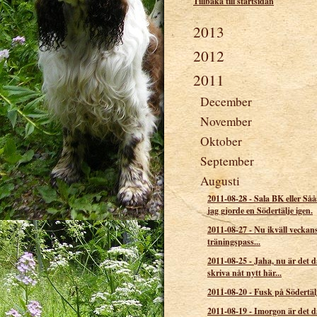
Tillbaka till startsidan
2013
2012
2011
December
November
Oktober
September
Augusti
2011-08-28
-
Sala BK eller Såå
jag gjorde en Södertälje igen.
2011-08-27
-
Nu ikväll veckans
träningspass...
2011-08-25
-
Jaha, nu är det d
skriva nåt nytt här...
2011-08-20
-
Fusk på Södertä
2011-08-19
-
Imorgon är det da