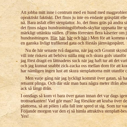
Att jobba mitt inne i centrum med en hund med magproblem 
opraktiskt faktiskt. Det finns ju inte en endaste gräsplätt el
nå. Bara asfalt eller stenplattor. Jo, det finns gräs på andra
det finns några hundrastningsförbuds-skyltar uppsatta lite sp
märkligt uttänkta ställen. (Finns förresten flera kåserier om
hundrastningen.
Här
,
här
,
här
och
här
.) Men för att komma 
en ganska livligt trafikerad gata och förstås järnvägsspåret.
Nu de här senaste två dagarna, när jag och Gromit skynda
vill inte riskera att behöva ställa mig och skura golv utanför
jag först dragit en lättnadens suck när jag haft tur att det var
och jag kunnat snabbt zick-zacka oss mellan dom för att k
har nämligen ingen lust att skura stenplattorna mitt utanför
Men varje gång när jag lyckligt kommit över gatan, så h
retsamt plinga. Och där står man bara några meter ifrån ab
ack så långt ifrån.
I onsdags så kom vi bara över gatan innan det var dags igen.
trottoarkanten! Vad gör man? Jag försökte att krafsa över de
plattorna, så att pölen i alla fall inte spred ut sig. Som tur 
Följande morgon var den ej så himla attraktiva stenplatt-b
Yes!