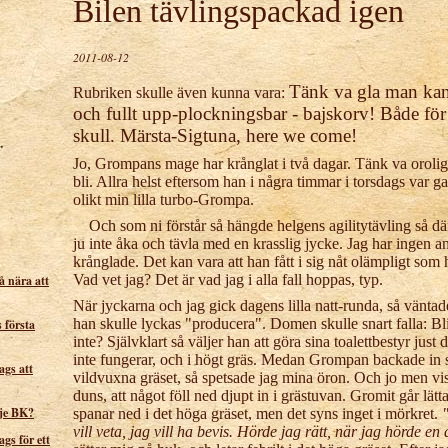
Bilen tävlingspackad igen
2011-08-12
Tänk va gla man kan 
Rubriken skulle även kunna vara:
och fullt upp-plockningsbar - bajskorv! Både fö
skull. Märsta-Sigtuna, here we come!
Jo, Grompans mage har krånglat i två dagar. Tänk va orol
bli. Allra helst eftersom han i några timmar i torsdags var g
olikt min lilla turbo-Grompa.
Och som ni förstår så hängde helgens agilitytävling så dä
ju inte åka och tävla med en krasslig jycke. Jag har ingen
krånglade. Det kan vara att han fått i sig nåt olämpligt som h
Vad vet jag? Det är vad jag i alla fall hoppas, typ.
å nära att
När jyckarna och jag gick dagens lilla natt-runda, så vänt
han skulle lyckas "producera". Domen skulle snart falla: Bli
 första
inte? Självklart så väljer han att göra sina toalettbestyr jus
inte fungerar, och i högt gräs. Medan Grompan backade in s
ags att
vildvuxna gräset, så spetsade jag mina öron. Och jo men viss
duns, att något föll ned djupt in i grästuvan. Gromit går lät
lje BK?
spanar ned i det höga gräset, men det syns inget i mörkret.
"
vill veta, jag vill ha bevis. Hörde jag rätt, när jag hörde en
gs för ett