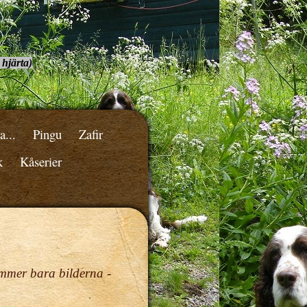
 hjärta)
a...
Pingu
Zafir
k
Kåserier
ommer bara bilderna -