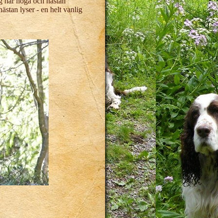
jag har noga och nästan
ästan lyser - en helt vanlig