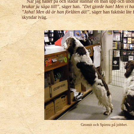
När jag håller på och städar stannar en man upp och undra
brukar ju säga till!"
, säger han.
"Det gjorde han! Men vi ha
"Jaha! Men då är han förlåten då!"
, säger han faktiskt lit
skyndar iväg.
Gromit och Spirou på jobbet.