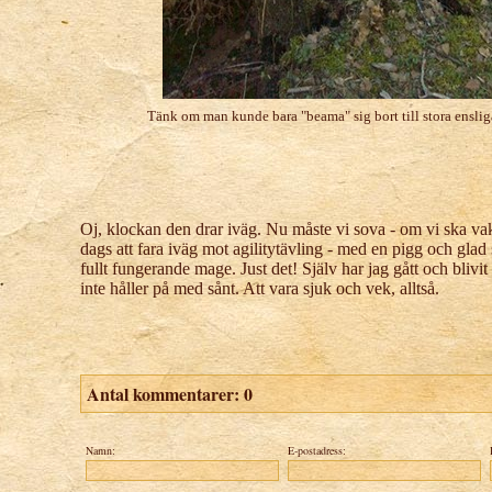
Tänk om man kunde bara "beama" sig bort till stora enslig
Oj, klockan den drar iväg. Nu måste vi sova - om vi ska va
dags att fara iväg mot agilitytävling - med en pigg och glad
fullt fungerande mage. Just det! Själv har jag gått och bliv
inte håller på med sånt. Att vara sjuk och vek, alltså.
Antal kommentarer:
0
Namn:
E-postadress: