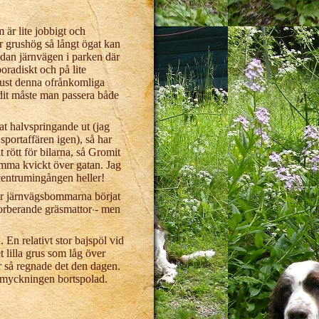
är lite jobbigt och
ler grushög så långt ögat kan
 sidan järnvägen i parken där
oradiskt och på lite
 just denna ofrånkomliga
dit måste man passera både
t halvspringande ut (jag
 sportaffären igen), så har
it rött för bilarna, så Gromit
omma kvickt över gatan. Jag
 centrumingången heller!
ar järnvägsbommarna börjat
sorberande gräsmattor - men
 En relativt stor bajspöl vid
t lilla grus som låg över
var så regnade det den dagen.
esmyckningen bortspolad.