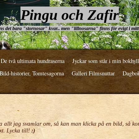
Pingu och Zafir
ns det bara "stornosar" kvar.. men "lillnosarna" finns för evigt i mitt
De två ultimata hundraserna
Jyckar som står i min bokhyll
ild-historier, Tomtesagorna
Galleri Filmsnuttar
Dagbo
 allt jag svamlar om, så kan man klicka på en bild, så k
t. Lycka till!
:)