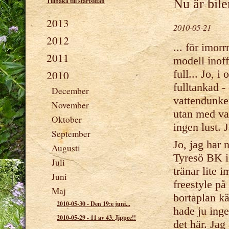
Tillbaka till startsidan
Nu är bile
2013
2010-05-21
2012
... för imor
2011
modell inoff
full... Jo, i
2010
fulltankad -
December
vattendunken
November
utan med vat
Oktober
ingen lust.
September
Jo, jag har 
Augusti
Tyresö BK i 
Juli
tränar lite 
Juni
freestyle på
Maj
bortaplan kä
2010-05-30
-
Den 19:e juni...
hade ju inge
2010-05-29
-
11 av 43. Jippee!!
det här. Jag