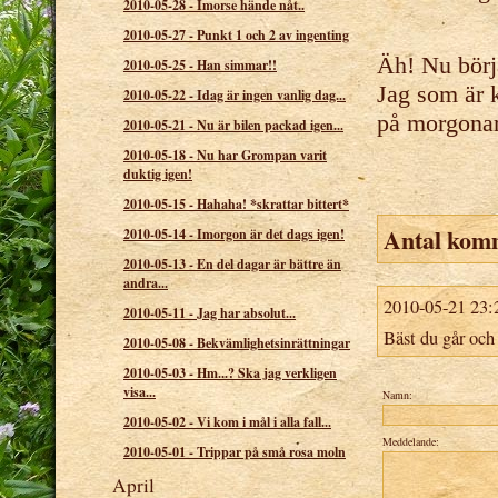
2010-05-28
-
Imorse hände nåt..
2010-05-27
-
Punkt 1 och 2 av ingenting
Äh! Nu börj
2010-05-25
-
Han simmar!!
Jag som är k
2010-05-22
-
Idag är ingen vanlig dag...
på morgonar
2010-05-21
-
Nu är bilen packad igen...
2010-05-18
-
Nu har Grompan varit
duktig igen!
2010-05-15
-
Hahaha! *skrattar bittert*
Antal kom
2010-05-14
-
Imorgon är det dags igen!
2010-05-13
-
En del dagar är bättre än
andra...
2010-05-21 23:
2010-05-11
-
Jag har absolut...
Bäst du går och
2010-05-08
-
Bekvämlighetsinrättningar
2010-05-03
-
Hm...? Ska jag verkligen
visa...
Namn:
2010-05-02
-
Vi kom i mål i alla fall...
Meddelande:
2010-05-01
-
Trippar på små rosa moln
April