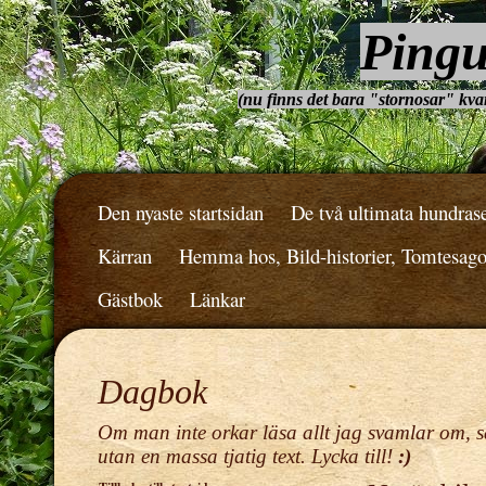
Pingu
(nu finns det bara "stornosar" kvar.
Den nyaste startsidan
De två ultimata hundras
Kärran
Hemma hos, Bild-historier, Tomtesag
Gästbok
Länkar
Dagbok
Om man inte orkar läsa allt jag svamlar om, s
utan en massa tjatig text. Lycka till!
:)